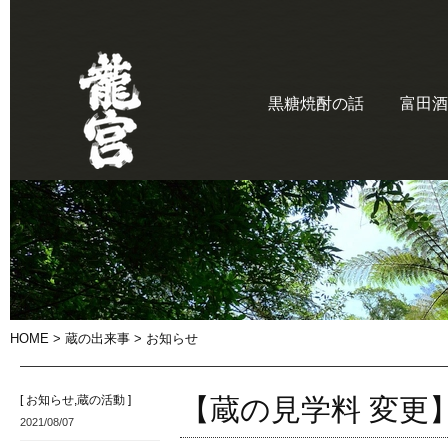
黒糖焼酎の話
富田酒
HOME
>
蔵の出来事
> お知らせ
[
お知らせ
,
蔵の活動
]
【蔵の見学料 変更
2021/08/07