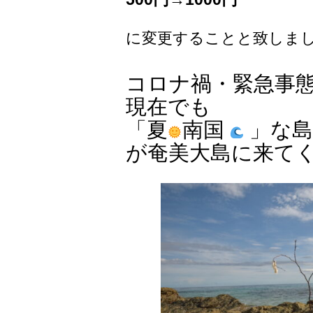
に変更することと致しま
コロナ禍・緊急事
現在でも
「夏
南国
」な島
が奄美大島に来て