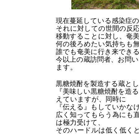
現在蔓延している感染症
それに対しての世間の反
移動することに対し、奄
何の後ろめたい気持ちも
誰でも奄美に行き来でき
今以上の蔵訪問者、お問
ます。
黒糖焼酎を製造する蔵と
『美味しい黒糖焼酎を造る
えていますが、同時に
『伝える』もしていかな
広く知ってもらう為にも
は極力受けて、
そのハードルは低く低く