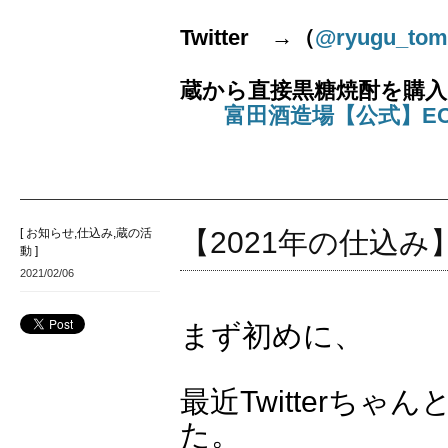
Twitter
→
（
@ryugu_tom
蔵から直接黒糖焼酎を購入
富田酒造場【公式】E
[
お知らせ
,
仕込み
,
蔵の活
【2021年の仕込
動
]
2021/02/06
まず初めに、
最近Twitterちゃ
た。