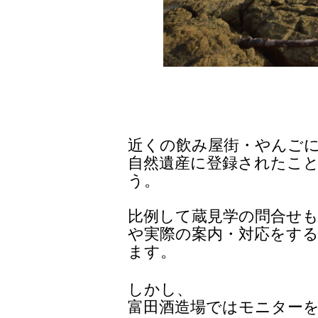
近くの飲み屋街・やんご
自然遺産に登録されたこ
う。
比例して蔵見学の問合せ
や実際の案内・対応をす
ます。
しかし、
富田酒造場ではモニター