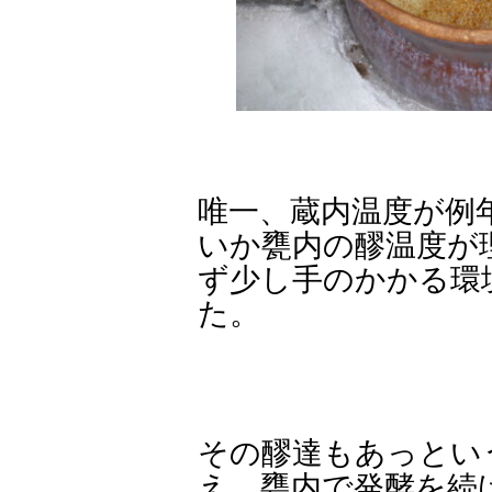
唯一、蔵内温度が例
いか甕内の醪温度が
ず少し手のかかる環
た。
その醪達もあっとい
え、甕内で発酵を続