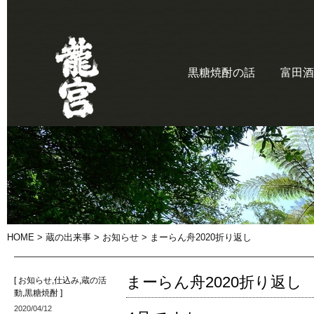
黒糖焼酎の話
富田酒
HOME
>
蔵の出来事
>
お知らせ
> まーらん舟2020折り返し
まーらん舟2020折り返し
[
お知らせ
,
仕込み
,
蔵の活
動
,
黒糖焼酎
]
2020/04/12